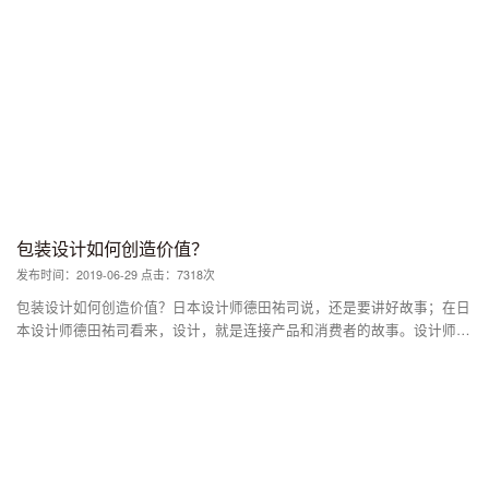
萄酒公司最初制作轻井泽威士忌的目的是将其用于调配威士忌，但“较真”
的日本人却为其配备了精品级的酿酒工艺和设备。
包装设计如何创造价值？
发布时间：2019-06-29 点击：7318次
包装设计如何创造价值？日本设计师德田祐司说，还是要讲好故事；在日
本设计师德田祐司看来，设计，就是连接产品和消费者的故事。设计师要
成为故事的讲述着，就要根据时代变化不断地去改变，这样诞生出来的设
计才能够打动人心。 设计师要想讲好一个好的的故事，需要考虑的不仅
是产品的色彩形状，更重要的是哲学，德田祐司认为，这包括产品的特
征、生产者的想法和工作态度，如果是公司的话，还包括创始人的哲学、
竞争对手的情况和消费者的洞察。 “物语是个关键词，也就是故事，这是
需要去解释的。它包括产品的特征、生产者的想法和工作态度，如果是公