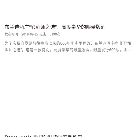
布兰迪酒庄“酿酒师之选”，高度豪华的限量​​版酒
发布时间：2019-09-27 点击：5190次
为了庆祝自发现马德拉岛以来的600年历史里程碑，布兰迪酒庄推出了“酿
酒师之选”，这是一款特别，高度豪华的限量​​版酒，限量发行600瓶，由独
特的马德拉酒制成，融合了11种出色的葡萄酒来自该地区历史悠久的葡萄
品种的19、20和21世纪。 受到葡萄牙航海家勇敢大胆以及庆祝马德拉岛
六个世纪历史的鼓舞，Omdesign创作了“酿酒师之选”，忠实地象征着葡萄
牙和大胆发现者在看到“珍珠之珠”时所经历的神秘。大西洋”（MCDXIXI）
首次出现在1419年。 此版本完全由Le？a da Palmeira代理商制作，并以
巴西Vinhático木包装展示，该殖民地时期因其较高的美学价值，稳定性和
耐用性而被视为优质木材。外包装和水晶瓶上都凸显了葡萄牙银，整个马
德拉岛插图均由经验丰富的葡萄牙工匠手工雕刻和凿刻而成。 “酿酒师的
选择”的侧面有柳条和银色的细节，内部覆盖有阿尔坎塔拉，可找到真品
证明书和一本小册子，介绍了这种包装的所有历史和本质。这本小册子放
在一个装饰着马德拉兰刺绣的信封上，以向该地区另一种典型的艺术致
敬，并装饰着月桂科的一些元素，月桂科是标志性的马德拉兰月桂林的最
有特色的树种，例如VinháticoLaurissilva， Barbusano Laurissilva，Til
Pedro Iruela 橄榄包装设计案例欣赏