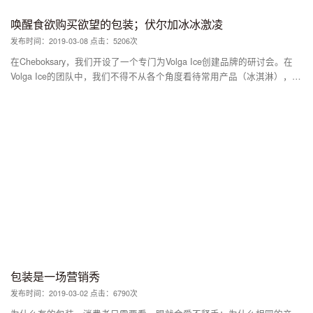
唤醒食欲购买欲望的包装；伏尔加冰冰激凌
发布时间：2019-03-08 点击：5206次
在Cheboksary，我们开设了一个专门为Volga Ice创建品牌的研讨会。在
Volga Ice的团队中，我们不得不从各个角度看待常用产品（冰淇淋），以
便看到新的机会并为公司勾勒出新的方向。培训期间的关键点之一是确定
消费者的不同需求。作为头脑风暴的结果，我们确定了其中一个见解（逐
字）：“我想享受美味的甜点而不要因此而感到愧疚，但所有美味的食物
都太甜而且热量高，但健康的食物却无味并且不会引起食欲。“相当大比
例的人坚持健康的生活方式，监测营养，但有时想要用有用的美味甜点来
呵护自己。 决定： 新品牌冰淇淋的概念是口号 - “没有内疚的快乐”。Yes
me这就是品牌的出现。这些是由天然水果和浆果酱制成的冷冻甜点，其
含有比酸奶更少的卡路里，并且比冰沙更有味道。包装概念着重于亮度，
多汁和口感的新鲜，说明品牌的本质 - 你可以吃冰淇淋，享受它的味道，
不要担心它会影响身材。 Yes me是一个真正的魔杖，可以帮助您轻松控
制自己渴望吃美味的东西。 品牌的受众是积极的理性主义者。他们欣赏
品种和口味，同时精心挑选食物。 我们的产品通过添加健康和营养的成
分完美地适合健康食品的饮食。它没有多余的东西 - 没有动物脂肪，添加
包装是一场营销秀
糖和快速碳水化合物。这些好处我们带到了包装的前面，并添加了每个冰
发布时间：2019-03-02 点击：6790次
糕所含卡路里的信息。因此，详细的信息图表与明亮和开胃的食品区的结
合吸引了买家，并有助于确保正确的选择。 对于那些想要享受美味甜点