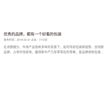
司的话，还包括创始人的哲学，竞争对手的情况，消费者的洞察等。设计
师就是故事的讲述者，要根据时代的不同不断地去改变。 中国目前盛行
两个词：品牌打造、品牌。其实这是有不同的意义的。品牌打造就是确立
品牌，它包括不变的东西、不能改变的、和必须要改变的东西，消费者喜
新厌旧的速度越来越快，要告诉消费者什么是不变的东西，要在变化的时
代中培养这种意识，这就是品牌打造。 品牌。即消费者对产品的期待、
信赖。品牌不是具体的东西，而是价值。设计师要形成独一无二的设计。
优秀的品牌，都有一个好看的包装
不光是颜色、形状，而是哲学。
发布时间：2019-03-31 点击：7172次
在消费细分，市场产品饱和多样的背景下，如何驾驭包装新趋势，创领新
品牌，占领市场高地，赢得新中产乃至零零后的青睐，是品牌商和包装工
作者共同面临的问题。 从过去一年的数据来看，研究消费细分人群和包
装视觉表现年轻态，成为每个品牌商和包装创作者的共识。品牌包装逐步
迈入去量求质的阶段，创作者在表现手法上精耕细作，且在不断应用创新
材料和使用工艺上更有追求。包装的个性化也从视觉表现的多样炫丽发展
到注重营销交互的打造，越来越多的包装气质拟人化与消费者情景交流成
为包装工作者研究的重中之重。电商销售渠道的分量加重以及自有商品销
售的通路越来越有效，都深深地影响着每一个品牌商和包装从业者。 在
设计领域，包装设计创作是个特殊的门类，不仅要有视觉表现的基本功，
还要具备工业产品造型设计的能力，创作团队人员不仅要科学研究包装应
用的材质、形状等各种细节，还要深谙包装市场营销之道和商业广告的传
播手法。所以一个好的品牌包装创作团队，是专业实力的聚合体。