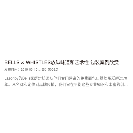
危地马拉的火山和鹦鹉。我们还对咖啡进行了颜色编码，以区分不同类型
的咖啡。颜色代码位于徽标和包装的两侧。对于徽标，我们使用了一个简
单的粗体字体，顶部带有精致的咖啡杯符号。因此它变得更加明显和可
读。 结果：我们与Rusto的所有者以协作的方式工作，以获得最终结果。
总体而言，我们使用鲜艳的颜色和插图，以提高咖啡在货架上的可见度。
通过这种方式，我们成功地使Rusto成为一个与其竞争对手相比的成熟和
现代品牌。
BELLS & WHISTLES放纵味道和艺术性 包装案例欣赏
发布时间：2019-03-15 点击：5058次
Lazonby的Bells家庭烘焙师从他们专门建造的免费面包店烘焙蛋糕超过70
年。从名称和定位到品牌传播，我们旨在平衡这些专业知识和丰富的创造
力，并总结品牌标语“非凡的专家”的情绪。在为这个小小的酒吧发展声音
的过程中，我们提供了充满品牌态度的大胆声明。白色包装具有清晰的信
心，可以摆脱类别规范，并充当画布，探索每种产品的分层特征。 “更
多，更多，然后一些'图形从蛋糕中迸发出来，表达了对每一片切片的放纵
味道和艺术性。