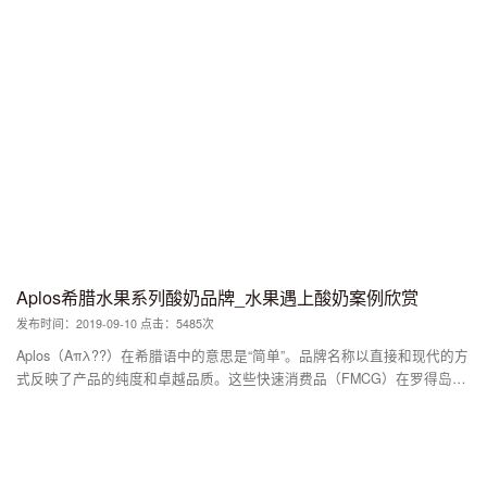
标识，包装设计和瓶子形状。 考虑到Altamira品牌的结构，已经制定了定
位策略。这种结构考虑到了俄罗斯软饮料市场的特殊性。 Altamira品牌的
视觉识别是在战略批准后进行的。 矿泉水标签的设计基于山脉的形象，
其实际上是视觉类别代码。在这种情况下，山脉已经获得了完美的几何规
则轮廓。这与产品的性质一致，有助于组织标签空间。 带有压花和个性
化设计的超薄瓶子突出了其优质地位。
Aplos希腊水果系列酸奶品牌_水果遇上酸奶案例欣赏
发布时间：2019-09-10 点击：5485次
Aplos（Απλ??）在希腊语中的意思是“简单”。品牌名称以直接和现代的方
式反映了产品的纯度和卓越品质。这些快速消费品（FMCG）在罗得岛生
产，并通过希腊所有主要零售商销售。 Aplos是一个成功的新品牌，因为
它已经获得了人气和市场份额。目标群体相当广泛，竞争对手是酸奶市场
的领导者以及小品牌。 重新设计标准水果系列和新的超级水果系列产
品。新品牌系列向希腊大众市场推出特殊水果与100％新鲜希腊牛奶制成