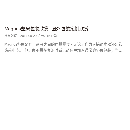
Magnus坚果包装欣赏_国外包装案例欣赏
发布时间：2019-08-20 点击：5347次
Magnus坚果是介于两者之间的理想零食 - 无论是作为大脑助推器还是锻
炼前小吃。 但是你不想在你的时尚运动包中加入通常的坚果包装，当然
也不想在Instagram上发布。 我们的设计风格 - 色彩鲜艳，非常美味。 在
坚果架上真正引人注目。 色彩缤纷，休闲，喜欢运动型运动鞋。 时尚的
颜色作为美味坚果的舞台，围绕徽标排版的元素飞行。 醒目的质量印章
使产品与众不同，并保证最佳品质。 “媒体相关的自我介绍” - 健身教练，
影响者和他们的追随者都会喜欢马格努斯。