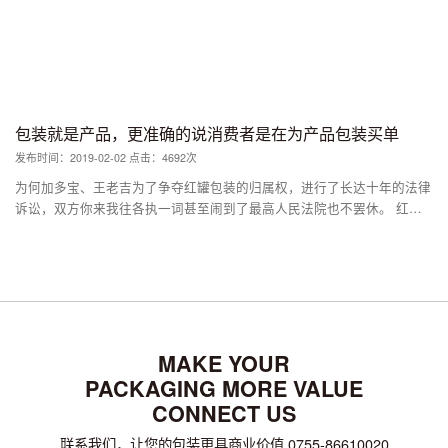
而且会占据门口最好的视线位置。因为，这可以增加消费者的辨识度，进
店出店甚至逛店的时候，都可以无意识的看到脑白金，起到广告宣传的效
果。 2.包装即品牌，成为消费者的第一选择。 不得不说到的，就是最近
几年名声鹊起的小罐茶。 也许你没喝过，但是多少都会听过。在小罐茶
的标签里，最具代表的就是：价格贵、包装精美、礼品属性强。 不仅邀
请了苹果御用设计师来设计线下门店，而且还找日本著名设计师设计铝合
包装就是产品，更准确的说消费者是在为产品包装买单
金小罐包装，包括极致的撕膜体验和充氮技术等等。 为什么小罐茶在包
发布时间：2019-02-02 点击：4692次
装设计上下这么大的功夫？ 因为茶叶就和月饼一样，是一个有品类缺品
牌的市场，难以从可触摸的产品本身实现差异化。只能靠独特的包装，才
为何加多宝、王老吉为了争夺红罐包装的归属权，进行了长达十年的法律
能让小罐茶“价格贵”、“礼品属性强”的标签得以真正实现，进而建立起品
诉讼，双方你来我往各执一词甚至闹到了最高人民法院也不罢休。 红罐
牌。 3.包装是社交符号，建立起与消费者之间的联系。 消费者购买产
之争看上去是包装之争，本质上是产品之争、品牌之争。在这里，包装即
品，除了价值交换的过程之外，还有情感价值和象征价值的交换。 比如
产品，红罐就意味着正宗凉茶。 试想一下，如果抛弃了包装，你根本没
江小白的瓶身文案，从名字到包装形象的设计，再到后来铺天盖地的文案
法区分这究竟是加多宝还是王老吉，甚至于说，跟普通同类饮料都没有什
输出，其实就是让产品化身为消费者的朋友，可以与之倾诉、与之同饮。
么差别，可口可乐和百事可乐也是这么个道理。 就好比我们去超市买方
而包装，也被打上了人格化、有血、有肉、有温度的符号。 又或者像可
便面，如果包装是透明的，消费者看到的是“面”本身而不是美味的“牛
口可乐那样，从昵称瓶、自拍瓶、歌词瓶到纹身瓶、表情瓶……在包装营
肉”，我相信市场的销量至少会下降50%。之所以包装就是产品，是因为
销的创意玩法上，可口可乐通过这种年轻化的时尚符号，实现品牌与用户
它能够引起消费者的食欲，影响消费者的购买判断力。 与其说，消费者
MAKE YOUR
的“连接”。 只有包装足够的好玩，用户才愿意将照片上传至朋友圈，让用
在为产品买单，不如更准确的说，消费者是在为产品包装买单。
PACKAGING MORE VALUE
户的内心真正产生情感共鸣。然后在这种社交属性下，取得口碑与销量的
CONNECT US
双丰收。
联系我们，让您的包装更具商业价值 0755-86610020