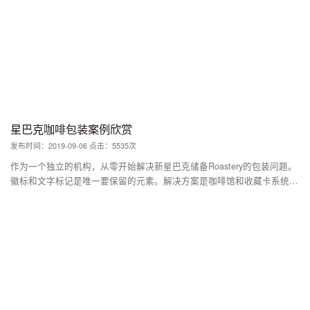
的酸奶相结合。基本的酸奶系列，其他乳制品和品牌ID由mousegraphics
工作室设计。为了赋予品牌核心概念和简洁性，在标签上设计了水果插
图，以反映原始和自然的感觉。 通过观察全球健康食品市场的变化趋
势，并看到该品牌与该市场类别一致，决定避免人工外观和感觉。因此，
视觉效果赋予了手工制作的精髓。它们很简单，但味道鲜美。使用差异化
的设计语言直接告知消费者产品类型。 由于功能原因，新的袖子完全覆
盖了标签。结果，架子上看不到实际的标签。因此，还为袖子重新设计了
令人垂涎的包装标识。简介是为了反映品牌和风味。设计方法旨在使用逼
真的关键视觉效果展示每种风味的成分：造型极小，图像描绘了酸奶的开
星巴克咖啡包装案例欣赏
放式标签，其中包含生水果和勺子。尽管有美妙的感觉，但这种设计可以
发布时间：2019-09-06 点击：5535次
帮助消费者更轻松地识别产品，并创造出一种出色而时尚的品牌。
作为一个独立的机构，从零开始解决新星巴克储备Roastery的包装问题。
徽标和文字标记是唯一要保留的元素。解决方案是咖啡馆和收藏卡系统
库。 每个咖啡包装都采用独一无二的设计，大胆的视觉品牌语言将吸引
顾客体验新的咖啡。包装系统通过大型部分裁剪的Star R标志传达发现，
并灵活地让内部设计师通过自定义排版和艺术解读每个咖啡的起源，科学
和工艺。 部分裁剪的Star R延伸至Roastery体验的其余部分。