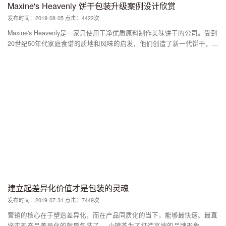
Maxine's Heavenly 饼干包装升级案例设计欣赏
发布时间：2019-08-05 点击：4422次
Maxine's Heavenly是一家只使用干净优质原料制作美味饼干的公司。受到
20世纪50年代家庭食谱的质地和风味的启发，他们创造了新一代饼干，以
吸引当今消费者寻找更健康的替代品。 该品牌已经建立了一种有趣，厚
颜无耻的语调，在公司网站和社交平台上都很清晰。因此，我们希望在新
设计中实现这一点，为品牌进行重新设计，以便更好地脱颖而出并与观众
建立联系。 我们还播放了Maxine现有的一些股票，如大胆，鲜艳的色
彩，同时也更好地强调风味和成分。这使得外观更具视觉吸引力，现代和
新鲜的地方。现在有一种明显的轻松关系，它将品牌的所有部分联系在一
起 - 与公司名称，语言，产品和包装本身联系在一起。更新后的外观捕捉
了产品的高品质，健康方面，但仍然保持乐趣，轻松和乐观。
建立起差异化价值才是包装的灵魂
发布时间：2019-07-31 点击：7449次
营销的核心在于塑造差异化，而在产品同质化的当下，能够最快速、最直
接实现产品差异化的就是包装了。 小罐茶为了打造高端的品牌形象，自