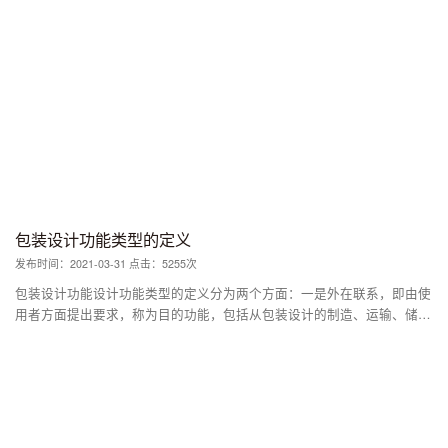
销包装、礼品包装、经济型包装等等。
包装设计功能类型的定义
发布时间：2021-03-31 点击：5255次
包装设计功能设计功能类型的定义分为两个方面：一是外在联系，即由使
用者方面提出要求，称为目的功能，包括从包装设计的制造、运输、储
存、销售、使用到废弃等整个生命周期过程；二是内在联系，即包装设计
本身的要求，称为技术功能，即从包装材料、辅助材料、媒介、内容材料
到相互联系的各个环节。