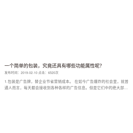
风格，在盒子上添加了糖果手杖和装饰杉树枝。 在保留品牌风格的同
时，新设计给人以积极的感受，营造出度假氛围。
一个简单的包装，究竟还具有哪些功能属性呢？
发布时间：2019-02-10 点击：6520次
1.包装是广告牌，替企业节省营销成本。 在如今广告爆炸的社会里，就普
通人而言，每天都会接收到各种各样的广告信息。但是它们中的绝大部
分，都会迅速被遗忘。 只有在消费者的心智中，狠狠的钉上一颗钉子，
就能够让产品脱引而出。而要实现这个目标，传统的电视广告和其他媒介
都太昂贵，因此，包装其实是最便宜的流动广告展示平台。 最具代表
的，就是脑白金。 脑白金的包装之所以成功，关键在于它抢眼。消费者
无论是刚走进卖场，还是到货架上去，大老远就能够看到“脑白金”这几个
字眼。而蓝色的包装，可以立马在以红色为主的礼品区迅速脱引而出，进
入消费者的视线。 通常情况下，脑白金在一个货架上会摆放三件以上，