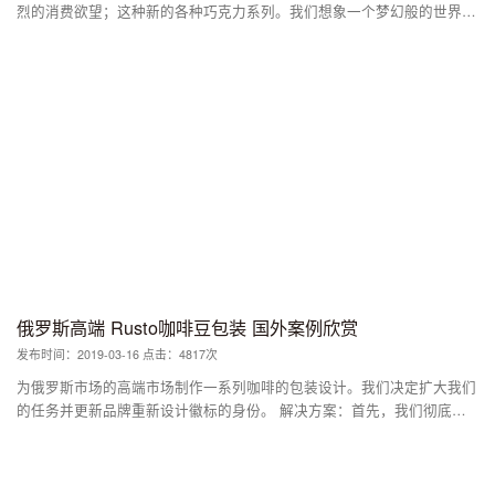
烈的消费欲望；这种新的各种巧克力系列。我们想象一个梦幻般的世界，
由不可能的机器组成，大胡子的双排扣绅士和优雅的女士戴着不可思议的
帽子。Feletti品牌的历史始于1882年的都灵，首先是Carlo Birocchetto先
生和后来的推荐人Giuseppe Feletti，他们致力于生产美味的巧克力。 我
们试图在都灵的Galleria Umberto I优雅的小酒馆Feletti中重现这种魔力。
FabulousBistrò是一个充满想象力的地方，银器和杯子的无比混合着烘焙
咖啡，精致的榛子和杏仁的香味，伴随着非凡的精致巧克力环绕着你，带
走了你。
俄罗斯高端 Rusto咖啡豆包装 国外案例欣赏
发布时间：2019-03-16 点击：4817次
为俄罗斯市场的高端市场制作一系列咖啡的包装设计。我们决定扩大我们
的任务并更新品牌重新设计徽标的身份。 解决方案：首先，我们彻底研
究了各种咖啡来自的每个国家。因此，我们在插图中使用了象征性的国家
元素 - 动物，植物，传统，建筑等。 例如，我们在埃塞俄比亚使用了山
尼亚拉，在哥伦比亚使用了麦德林的花卉节。我们描绘了巴西的巨嘴鸟和