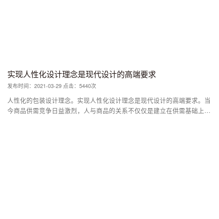
实现人性化设计理念是现代设计的高端要求
发布时间：2021-03-29 点击：5440次
人性化的包装设计理念。实现人性化设计理念是现代设计的高端要求。当
今商品供需竞争日益激烈，人与商品的关系不仅仅是建立在供需基础上的
关系，更重要的是人与人之间的认同、理解、感情共鸣等人类的交往关
系。因此，在包装设计中应该挖掘个性化的理念，使设计具有轻松自然、
人文的情调，是人性化包装应该表现的人性化理念。