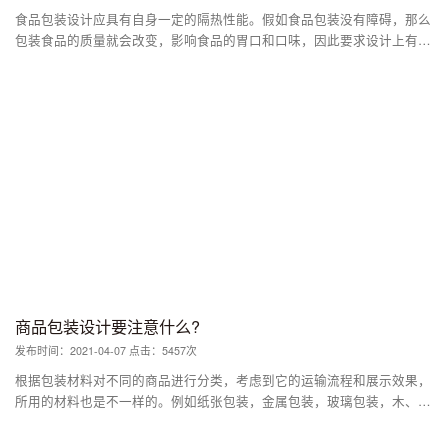
食品包装设计应具有自身一定的隔热性能。假如食品包装没有障碍，那么
包装食品的质量就会改变，影响食品的胃口和口味，因此要求设计上有一
定的障碍，它的外部特征就是起障碍作用。
商品包装设计要注意什么?
发布时间：2021-04-07 点击：5457次
根据包装材料对不同的商品进行分类，考虑到它的运输流程和展示效果，
所用的材料也是不一样的。例如纸张包装，金属包装，玻璃包装，木、陶
瓷包装、塑料包装、棉麻包装、布包装等。根据产品性质，包装可分为销
售包装和储运包装。 销售包装又称商业包装，它可以分为内销包装、外