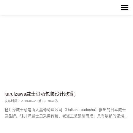
karuizawa威士忌酒包装设计欣赏；
发布时间：2019-06-29 点击：9478次
轻井泽威士忌是由大黑葡萄酒公司（Daikoku-budoshu）推出的日本威士
忌品牌。轻井泽威士忌采用传统、老派工艺酿制而成，具有浓郁的泥煤风
味、明显的油质感及厚重的酒体，在某种程度上，它比现今的苏格兰单一
麦芽威士忌更具传统苏格兰风味。 当日本人把一种酒做到极致；大黑葡