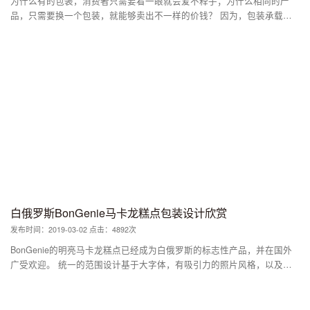
为什么有的包装，消费者只需要看一眼就会爱不释手；为什么相同的产
而又不用担心身材的人来说，Yes me是一个多汁而新鲜的选择。
品，只需要换一个包装，就能够卖出不一样的价钱？ 因为，包装承载了
产品的附加值。 以往，包装是为了保护产品和方便运输，外加产品说明
书的功能。但是在广义的包装定义里，包装其实是创意营销的一部分，可
以让全社会为它欢呼雀跃。
白俄罗斯BonGenie马卡龙糕点包装设计欣赏
发布时间：2019-03-02 点击：4892次
BonGenie的明亮马卡龙糕点已经成为白俄罗斯的标志性产品，并在国外
广受欢迎。 统一的范围设计基于大字体，有吸引力的照片风格，以及印
刷块的分为几个层次。 为了纪念寒假，该公司推出了16种特殊冬季口味
的独家礼品系列，并要求Fabula Branding为其开发包装设计。 为了设定
心情，我们用喜庆的红色取代了公司的黑色风格，并改变了可识别的照片