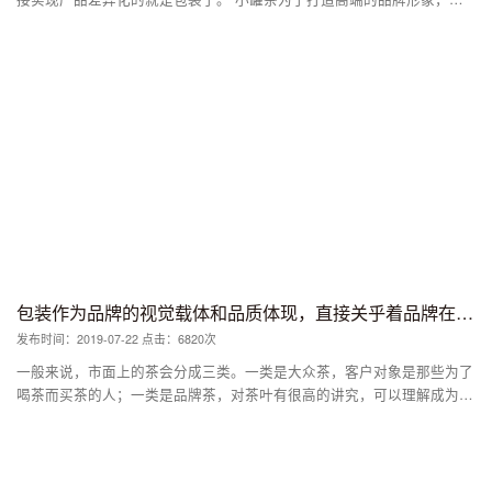
然需要很高的价格。而为了匹配这个高价，那么必须找到能够与之捆绑的
标签符号。 因此，在包装上，无论是撕膜还是充氮技术，亦或者日本设
计大师设计的铝合金小罐，其实为的就是让小罐茶看起来更有逼格，用专
业的话说就是让小罐茶的差异化价值凸显出来。 同时再配以营销和文案
上的操作，让消费者更加相信小罐茶代表的就是高端、品位。 从2016年
开始，农夫山泉推出了玻璃瓶高端水。到如今已经连续4年推出生肖纪念
瓶。为什么农夫山泉愿意花这么大的价钱在包装的设计上，仅仅是因为好
玩或者销量吗? 因为这款高端水，农夫山泉频繁亮相重大国际会议，成为
招待各国领袖和来宾的指定用水。像杭州G20峰会，像“一带一路”高峰论
坛，像金砖国家领导人会晤…… 说到底，在饮用水本身很难做到差异化
的背景下，通过定制的生肖玻璃瓶，让高端变的可被感知、被触摸，然后
通过高端会议营销，进一步强化农夫山泉高端、品质的标签。要知道，国
际峰会的饮用水，不是一般品牌可以做到的。 所以，我们不要只看到包
包装作为品牌的视觉载体和品质体现，直接关乎着品牌在消费者心目中的地位
装的表象，而不知道其实建立起差异化价值才是包装的灵魂。只有真正的
发布时间：2019-07-22 点击：6820次
做到差异化，才能从根本上说创造品牌价值和利润。
一般来说，市面上的茶会分成三类。一类是大众茶，客户对象是那些为了
喝茶而买茶的人；一类是品牌茶，对茶叶有很高的讲究，可以理解成为了
送茶而买茶的人；一类是文化茶，这些人要的是一种文化体验和意境，茶
要有逼格和故事。 小罐茶的品牌定位是 “顶级的品牌茶，入门的文化
茶”，从价格层面说，每克12元的价格就已经宣告了其消费群体的身份。
而这种身份，其实是圈层的体现。 从企业的角度说，之所以要打造品