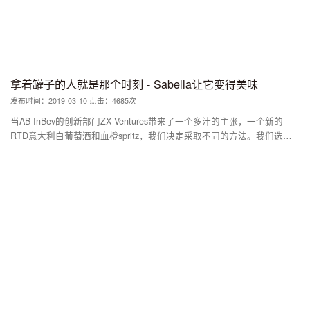
拿着罐子的人就是那个时刻 - Sabella让它变得美味
发布时间：2019-03-10 点击：4685次
当AB InBev的创新部门ZX Ventures带来了一个多汁的主张，一个新的
RTD意大利白葡萄酒和血橙spritz，我们决定采取不同的方法。我们选择
设计一个比包装更大的品牌世界，这个世界是消费者而不是产品的代表。
研究（以及一些Instagram拖网捕捞）确定Sabella饮酒者是自信的，自发
的和独立的，我们知道这个人不能被罐装饮料统治。我们创建了Sabella
品牌，以捕捉一种态度，一种鼓励时刻记住的鼓励声音。对于Sabella来
说，拿着罐子的人就是那个时刻 - Sabella让它变得美味。 这款包装体现
了Sabella消费者的信心，首先是其设计在其货架和酒吧中脱颖而出，大
胆而毫无歉意，手写脚本字标带来个性风格。我们接着设计了“In Your
Hands”系列，通过所有品牌接触点进行编织。从复制线到交易激活，
Sabella不断将权力重新放回到饮酒者手中，为他们提供信息，让他们落
后，而不是生活规则。