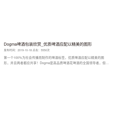
Dogma啤酒包装欣赏_优质啤酒应配以精美的图形
发布时间：2019-10-18 点击：5550次
第一个100％为社会传播而制作的啤酒标签，优质啤酒应配以精美的图
形，并且两者都应共享！Dogma是高品质啤酒花啤酒的全国领导者，但是
由于他们做出了重大改变，激发了整个市场从瓶子到罐的变化，因此他们
错过了强大的品牌标签。现在是时候改变这一点，并使他们的产品脱颖而
出了。将啤酒罐改造成可现场直播的包装，以便人们在传播品牌时可以用
来制作自己的创意内容。这个想法很强大，保留了他们非常喜欢的插图，
并建立了强大的标识，在网络上产生了大量的共享和评论。视觉系统的开
发，可以轻松地将其应用于多个标签，而不会丢失啤酒厂的身份。