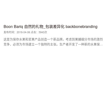
Boon Bariq 自然的礼物_包装差异化 backbonebranding
发布时间：2019-04-06 点击：5943次
这是为保存水果和浆果产品创造一个新品牌。考虑到果脯细分市场的激烈
竞争，必须为市场建立一个独特的主张。生产者开发了一种新的水果保鲜
配方，并从特选的果园中采集了产品。为了使其产品与竞争对手区分开
来，制造商决定在他的食谱中使用更多的天然成分，其中水果和浆果的比
例更高。设计目标是在品牌理念和设计中表达这些优势。 通过研究多种
说明水果和标签设计的方法，发现许多品牌使用四分之一或一半的罐子表
面来说明水果并展示品牌信息。在我们的研究和头脑风暴中，如何最好地
传达罐中水果和浆果的高比例，我们想出了一个简单的解决方案：用果皮
包裹整个罐子。看着果园或超市里的水果，我们被那些成熟且具有迷人外
观的水果所吸引。这是最好的包装设计。因此，我们决定将相同的开胃果
皮概念转移到罐子上。从技术上讲，可以通过使用收缩套标签来实现。它
允许设计几乎覆盖罐子的整个表面，使罐子的底部透明，以使产品可见。
包装与保存食品的流行大众市场包装设计明显不同。它保证了对货架的独
特视觉冲击，并解决了任何制造商作为市场上新玩家所具有的两个问题。