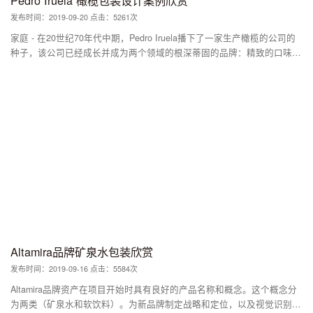
Laurissilva和Laurel。 有什么独特之处？ Omdesign是负责为这个独特的
发布时间：2019-09-20 点击：5261次
纪念项目赋予生命和形态的机构，该纪念项目是专为Blandy家族设计的，
保留并赞扬了马德拉和葡萄牙最典型和传统的起源和艺术。
家庭 - 在20世纪70年代中期，Pedro Iruela播下了一家生产橄榄的公司的
种子，该公司已经成长并成为两个领域的根深蒂固的品牌：精致的口味和
受欢迎的价格。 他们多年来一直使用的包装和标识都是简单，粗糙和廉
价的解决方案需要一个新的形象，一个像产品一样精致，但同样受欢迎的
精神支撑。 徽标 - 该过程的第一步是重新设计标识，以便将其置于高级
类别（清醒，单色，优雅的字体）的视觉范围内，并为其提供干净的元素
标记线（“Iruela Family - 自1975年以来“）。从视觉上来说，将品牌推向
了一定的复杂程度;叙事地，朝着传统，经验和亲近的价值观。或者换句
话说，不想离Iruela的两个主要区域太远。精美的标识：流行的标记线。
用标志性的橄榄枝和橄榄色的勺子以史诗和尊贵的方式勾勒出标识，同时
还带有一种厚颜无耻的幽默感：一种带有善良物品的高贵构图。 标签 -
设法通过视觉模式和民俗的泛音来保持这种品牌的二元性，尽管是现代风
格。使用波尔卡圆点连衣裙的美学，并将它们插入到数字象形美学中，以
创造出现代主题。安达卢西亚的传统美学，虽然采用现代方法。 因此，
波尔卡圆点成为耳环，高跟鞋或粉丝。为不同种类的橄榄画了一个不同的
Altamira品牌矿泉水包装欣赏
图标（自然地保留了塞维利亚橄榄的波尔卡圆点）。 将不同的图形元素
发布时间：2019-09-16 点击：5584次
整理成独立的区域，以便于层级和可见性：标识和关于品牌历史的贴心故
事占据了清醒的空间;符号标志和描述符突出了引人注目的彩色背景。并
Altamira品牌资产在项目开始时具有良好的产品名称和概念。这个概念分
且图案优雅地围绕着锡的其余部分，而不会隐藏产品。
为两类（矿泉水和软饮料）。为新品牌制定战略和定位，以及视觉识别：