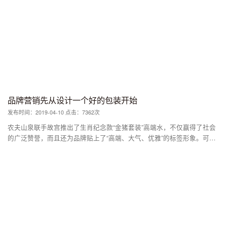
牌，其实就是为了获得品牌溢价。而包装作为品牌的视觉载体和品质体
现，直接关乎着品牌在消费者心目中的地位。 为什么牛栏山二锅头想摈
弃桶包装和啤酒瓶传统包装，为什么江小白一问世就俘获了年轻人的心；
为什么两块钱一瓶的农夫山泉要推出玻璃瓶“生肖”限量版包装，为什么一
些土特产换了一个包装之后，摇身一变身价就倍增。 说到底，一个优秀
的品牌，往往都拥有一个好看的包装。 也许有人要说，你看巴拿马万国
展的茅台，就是凭借一股“酒香不怕巷子深”的劲闻名世界。但事实却是，
茅台这个品牌也就是在最近20余年在“健康”、“国酒”的概念才获得消费者
的广泛认同，而包装在这个过程中的作用不容忽视。 1998年5月，处于低
品牌营销先从设计一个好的包装开始
潮期的苹果发布了第一代iMac。之所以被外界评价为划时代的产品，除了
发布时间：2019-04-10 点击：7362次
产品本身之外，苹果在这款电脑的包装上采取的两项变革性的措施，也发
挥了关键性作用。 一个是搭载了海蓝色的外壳颜色，这让iMac迅速与市
农夫山泉联手故宫推出了生肖纪念款“金猪套装”高端水，不仅赢得了社会
场面上的同类产品迅速区分开来。相比于同一时期那些方方正正、乳白色
的广泛赞誉，而且还为品牌贴上了“高端、大气、优雅”的标签形象。可以
的造型，蓝色的外壳颜色不仅获得了工程师、设计师的认可，而且还获得
说是“美爆了”！ 实际上，不仅是农夫山泉，从江小白的文案瓶到小蓝杯的
了年轻人的钟爱。 另一个是采用了半透明塑胶外壳，让消费者对电脑的
杯套创意，从王老吉的红罐包装到“大师作”的小罐茶，其实背后都深刻的
内部结构一览无余，整齐排列的线缆和芯片，让消费者欣喜若狂。 结
反映了一个问题，那就是：一个优秀的品牌，往往都会有一个好看的包
果，只用了四个月就打破了苹果的销售记录。
装。 如今，包装已不只是产品说明书；还是一个流动的广告平台，让消
费者在琳琅满目的商品中一眼相中；更是承载了文化内涵的品牌缩影，能
够和消费者建立起联系的社交符号。 营销是一场秀，包装就是最具想象
力的秀场，是做好品牌营销的第一步，也是最基础、最关键的一步。一个
品牌的包装设计理念、设计水平往往体现了其品牌营销水平。