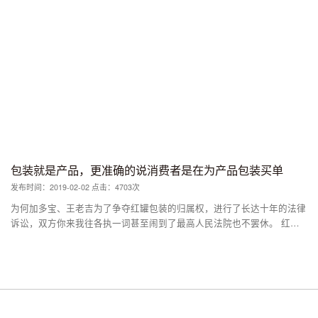
都太昂贵，因此，包装其实是最便宜的流动广告展示平台。 最具代表
的，就是脑白金。 脑白金的包装之所以成功，关键在于它抢眼。消费者
无论是刚走进卖场，还是到货架上去，大老远就能够看到“脑白金”这几个
字眼。而蓝色的包装，可以立马在以红色为主的礼品区迅速脱引而出，进
入消费者的视线。 通常情况下，脑白金在一个货架上会摆放三件以上，
而且会占据门口最好的视线位置。因为，这可以增加消费者的辨识度，进
店出店甚至逛店的时候，都可以无意识的看到脑白金，起到广告宣传的效
果。 2.包装即品牌，成为消费者的第一选择。 不得不说到的，就是最近
几年名声鹊起的小罐茶。 也许你没喝过，但是多少都会听过。在小罐茶
的标签里，最具代表的就是：价格贵、包装精美、礼品属性强。 不仅邀
请了苹果御用设计师来设计线下门店，而且还找日本著名设计师设计铝合
包装就是产品，更准确的说消费者是在为产品包装买单
金小罐包装，包括极致的撕膜体验和充氮技术等等。 为什么小罐茶在包
发布时间：2019-02-02 点击：4703次
装设计上下这么大的功夫？ 因为茶叶就和月饼一样，是一个有品类缺品
牌的市场，难以从可触摸的产品本身实现差异化。只能靠独特的包装，才
为何加多宝、王老吉为了争夺红罐包装的归属权，进行了长达十年的法律
能让小罐茶“价格贵”、“礼品属性强”的标签得以真正实现，进而建立起品
诉讼，双方你来我往各执一词甚至闹到了最高人民法院也不罢休。 红罐
牌。 3.包装是社交符号，建立起与消费者之间的联系。 消费者购买产
之争看上去是包装之争，本质上是产品之争、品牌之争。在这里，包装即
品，除了价值交换的过程之外，还有情感价值和象征价值的交换。 比如
产品，红罐就意味着正宗凉茶。 试想一下，如果抛弃了包装，你根本没
江小白的瓶身文案，从名字到包装形象的设计，再到后来铺天盖地的文案
法区分这究竟是加多宝还是王老吉，甚至于说，跟普通同类饮料都没有什
输出，其实就是让产品化身为消费者的朋友，可以与之倾诉、与之同饮。
么差别，可口可乐和百事可乐也是这么个道理。 就好比我们去超市买方
而包装，也被打上了人格化、有血、有肉、有温度的符号。 又或者像可
便面，如果包装是透明的，消费者看到的是“面”本身而不是美味的“牛
口可乐那样，从昵称瓶、自拍瓶、歌词瓶到纹身瓶、表情瓶……在包装营
肉”，我相信市场的销量至少会下降50%。之所以包装就是产品，是因为