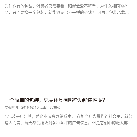
为什么有的包装，消费者只需要看一眼就会爱不释手；为什么相同的产
品，只需要换一个包装，就能够卖出不一样的价钱？ 因为，包装承载了
产品的附加值。 以往，包装是为了保护产品和方便运输，外加产品说明
书的功能。但是在广义的包装定义里，包装其实是创意营销的一部分，可
以让全社会为它欢呼雀跃。
一个简单的包装，究竟还具有哪些功能属性呢？
发布时间：2019-02-10 点击：6536次
1.包装是广告牌，替企业节省营销成本。 在如今广告爆炸的社会里，就普
通人而言，每天都会接收到各种各样的广告信息。但是它们中的绝大部
分，都会迅速被遗忘。 只有在消费者的心智中，狠狠的钉上一颗钉子，
就能够让产品脱引而出。而要实现这个目标，传统的电视广告和其他媒介