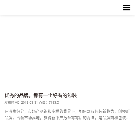
优秀的品牌，都有一个好看的包装
发布时间：2019-03-31 点击：7193次
在消费细分，市场产品饱和多样的背景下，如何驾驭包装新趋势，创领新
品牌，占领市场高地，赢得新中产乃至零零后的青睐，是品牌商和包装工
作者共同面临的问题。 从过去一年的数据来看，研究消费细分人群和包
装视觉表现年轻态，成为每个品牌商和包装创作者的共识。品牌包装逐步