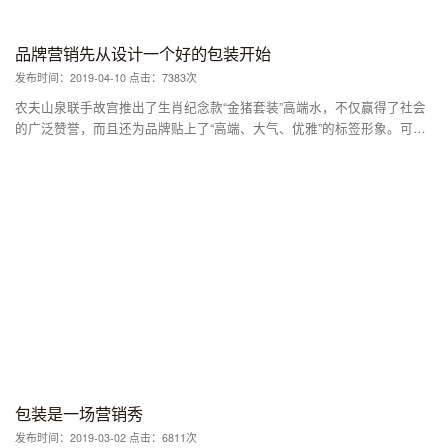
茅台这个品牌也就是在最近20余年在“健康”、“国酒”的概念才获得消费者
的广泛认同，而包装在这个过程中的作用不容忽视。 1998年5月，处于低
品牌营销先从设计一个好的包装开始
潮期的苹果发布了第一代iMac。之所以被外界评价为划时代的产品，除了
发布时间：2019-04-10 点击：7383次
产品本身之外，苹果在这款电脑的包装上采取的两项变革性的措施，也发
挥了关键性作用。 一个是搭载了海蓝色的外壳颜色，这让iMac迅速与市
农夫山泉联手故宫推出了生肖纪念款“金猪套装”高端水，不仅赢得了社会
场面上的同类产品迅速区分开来。相比于同一时期那些方方正正、乳白色
的广泛赞誉，而且还为品牌贴上了“高端、大气、优雅”的标签形象。可以
的造型，蓝色的外壳颜色不仅获得了工程师、设计师的认可，而且还获得
说是“美爆了”！ 实际上，不仅是农夫山泉，从江小白的文案瓶到小蓝杯的
了年轻人的钟爱。 另一个是采用了半透明塑胶外壳，让消费者对电脑的
杯套创意，从王老吉的红罐包装到“大师作”的小罐茶，其实背后都深刻的
内部结构一览无余，整齐排列的线缆和芯片，让消费者欣喜若狂。 结
反映了一个问题，那就是：一个优秀的品牌，往往都会有一个好看的包
果，只用了四个月就打破了苹果的销售记录。
装。 如今，包装已不只是产品说明书；还是一个流动的广告平台，让消
费者在琳琅满目的商品中一眼相中；更是承载了文化内涵的品牌缩影，能
够和消费者建立起联系的社交符号。 营销是一场秀，包装就是最具想象
力的秀场，是做好品牌营销的第一步，也是最基础、最关键的一步。一个
品牌的包装设计理念、设计水平往往体现了其品牌营销水平。
包装是一场营销秀
发布时间：2019-03-02 点击：6811次