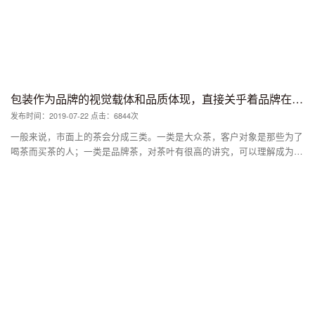
瓶。为什么农夫山泉愿意花这么大的价钱在包装的设计上，仅仅是因为好
玩或者销量吗? 因为这款高端水，农夫山泉频繁亮相重大国际会议，成为
招待各国领袖和来宾的指定用水。像杭州G20峰会，像“一带一路”高峰论
坛，像金砖国家领导人会晤…… 说到底，在饮用水本身很难做到差异化
的背景下，通过定制的生肖玻璃瓶，让高端变的可被感知、被触摸，然后
通过高端会议营销，进一步强化农夫山泉高端、品质的标签。要知道，国
际峰会的饮用水，不是一般品牌可以做到的。 所以，我们不要只看到包
包装作为品牌的视觉载体和品质体现，直接关乎着品牌在消费者心目中的地位
装的表象，而不知道其实建立起差异化价值才是包装的灵魂。只有真正的
发布时间：2019-07-22 点击：6844次
做到差异化，才能从根本上说创造品牌价值和利润。
一般来说，市面上的茶会分成三类。一类是大众茶，客户对象是那些为了
喝茶而买茶的人；一类是品牌茶，对茶叶有很高的讲究，可以理解成为了
送茶而买茶的人；一类是文化茶，这些人要的是一种文化体验和意境，茶
要有逼格和故事。 小罐茶的品牌定位是 “顶级的品牌茶，入门的文化
茶”，从价格层面说，每克12元的价格就已经宣告了其消费群体的身份。
而这种身份，其实是圈层的体现。 从企业的角度说，之所以要打造品
牌，其实就是为了获得品牌溢价。而包装作为品牌的视觉载体和品质体
现，直接关乎着品牌在消费者心目中的地位。 为什么牛栏山二锅头想摈
弃桶包装和啤酒瓶传统包装，为什么江小白一问世就俘获了年轻人的心；
为什么两块钱一瓶的农夫山泉要推出玻璃瓶“生肖”限量版包装，为什么一
些土特产换了一个包装之后，摇身一变身价就倍增。 说到底，一个优秀
的品牌，往往都拥有一个好看的包装。 也许有人要说，你看巴拿马万国
展的茅台，就是凭借一股“酒香不怕巷子深”的劲闻名世界。但事实却是，