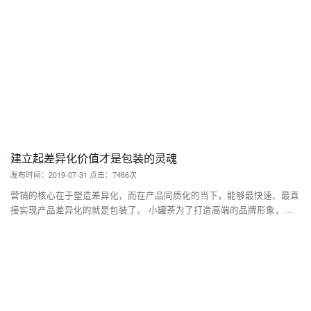
迈入去量求质的阶段，创作者在表现手法上精耕细作，且在不断应用创新
材料和使用工艺上更有追求。包装的个性化也从视觉表现的多样炫丽发展
到注重营销交互的打造，越来越多的包装气质拟人化与消费者情景交流成
为包装工作者研究的重中之重。电商销售渠道的分量加重以及自有商品销
售的通路越来越有效，都深深地影响着每一个品牌商和包装从业者。 在
设计领域，包装设计创作是个特殊的门类，不仅要有视觉表现的基本功，
还要具备工业产品造型设计的能力，创作团队人员不仅要科学研究包装应
用的材质、形状等各种细节，还要深谙包装市场营销之道和商业广告的传
播手法。所以一个好的品牌包装创作团队，是专业实力的聚合体。
建立起差异化价值才是包装的灵魂
发布时间：2019-07-31 点击：7466次
营销的核心在于塑造差异化，而在产品同质化的当下，能够最快速、最直
接实现产品差异化的就是包装了。 小罐茶为了打造高端的品牌形象，自
然需要很高的价格。而为了匹配这个高价，那么必须找到能够与之捆绑的
标签符号。 因此，在包装上，无论是撕膜还是充氮技术，亦或者日本设
计大师设计的铝合金小罐，其实为的就是让小罐茶看起来更有逼格，用专
业的话说就是让小罐茶的差异化价值凸显出来。 同时再配以营销和文案
上的操作，让消费者更加相信小罐茶代表的就是高端、品位。 从2016年
开始，农夫山泉推出了玻璃瓶高端水。到如今已经连续4年推出生肖纪念